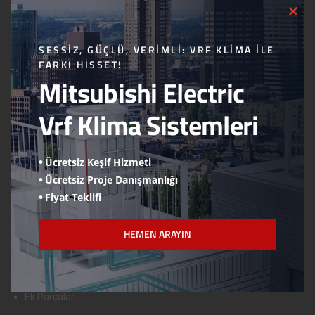
CLO
Logolarımız
THI
MOD
Hesap Numaraları
SESSIZ, GÜÇLÜ, VERIMLI: VRF KLIMA ILE
FARKI HISSET!
Online Ödeme
Mitsubishi Electric
Wilo Devreye Alma Formu
Vrf Klima Sistemleri
Viessmann Devreye Alma Formu
ÜRÜNLERİMİZ
Ücretsiz Keşif Hizmeti
Ücretsiz Proje Danışmanlığı
Mitsubishi Electric
Fiyat Teklifi
Viessmann
Wilo
HEMEN ARAYIN
Danfoss
Çayırova Boru
Ek Parçalar