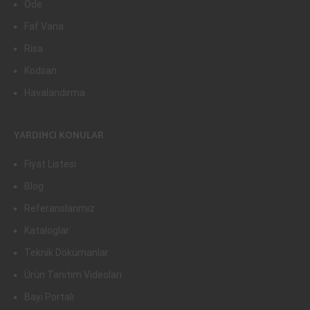
Ode
Faf Vana
Risa
Kodsan
Havalandırma
YARDIMCI KONULAR
Fiyat Listesi
Blog
Referanslarımız
Kataloglar
Teknik Dökümanlar
Ürün Tanıtım Videoları
Bayi Portalı