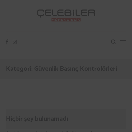
İçeriğe
atla
Çelebiler Mühendislik
Isıtma Soğutma Havalandırma
Kategori:
Güvenlik Basınç Kontrolörleri
Hiçbir şey bulunamadı