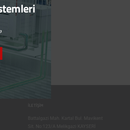
stemleri
ı
İLETİŞİM
Battalgazi Mah. Kartal Bul. Mavikent
Sit. No:123/A Melikgazi KAYSERİ