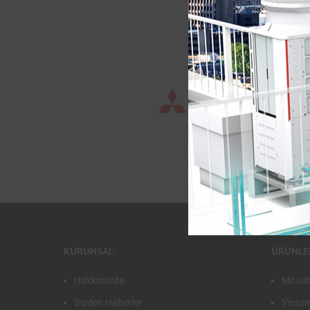
KURUMSAL
ÜRÜNLE
Hakkımızda
Mitsub
Bizden Haberler
Viess