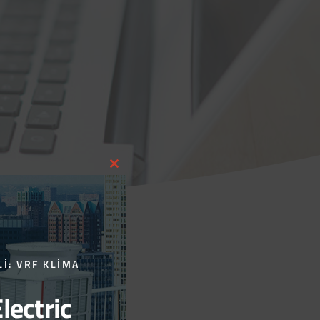
CLOSE
THIS
MODULE
LI: VRF KLIMA
lectric