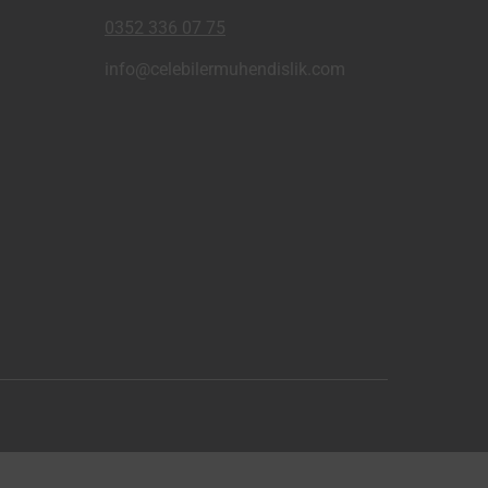
0352 336 07 75
info@celebilermuhendislik.com