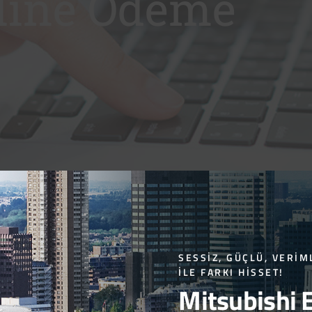
line Ödeme
SESSIZ, GÜÇLÜ, VERIM
ILE FARKI HISSET!
Mitsubishi E