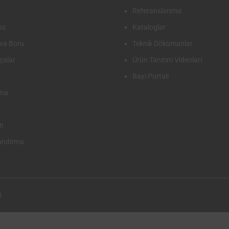
Referanslarımız
ss
Kataloglar
va Boru
Teknik Dökümanlar
çalar
Ürün Tanıtım Videoları
Bayi Portalı
ana
n
andırma
d.