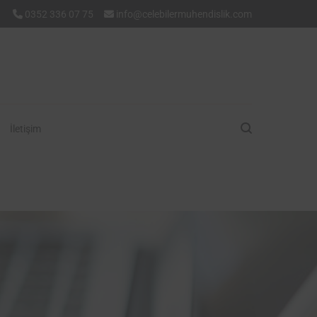
0352 336 07 75
info@celebilermuhendislik.com
İletişim