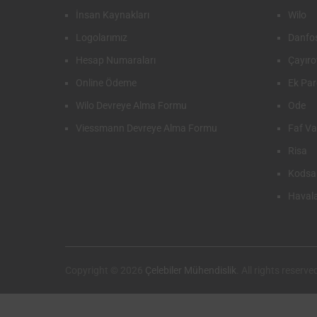
İnsan Kaynakları
Wilo
Logolarımız
Danfo
Hesap Numaraları
Çayıro
Online Ödeme
Ek Par
Wilo Devreye Alma Formu
Ode
Viessmann Devreye Alma Formu
Faf V
Risa
Kodsa
Haval
Copyright © 2026
Çelebiler Mühendislik
. All rights reserve