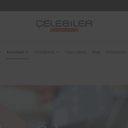
Çelebiler Mühendislik
Isıtma Soğutma Havalandırma
a
Kurumsal
Ürünlerimiz
Fiyat Listesi
Blog
Referanslar