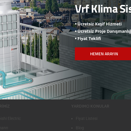
Vrf Klima Si
Ücretsiz Keşif Hizmeti
Ücretsiz Proje Danışmanlığ
Fiyat Teklifi
HEMEN ARAYIN
RİMİZ
YARDIMCI KONULAR
ishi Electric
Fiyat Listesi
mann
Blog