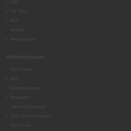
Ode
Faf Vana
Risa
Kodsan
Havalandırma
YARDIMCI KONULAR
Fiyat Listesi
Blog
Referanslarımız
Kataloglar
Teknik Dökümanlar
Ürün Tanıtım Videoları
Bayi Portalı