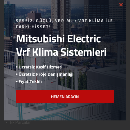
CLO
Logolarımız
THI
MOD
Hesap Numaraları
SESSIZ, GÜÇLÜ, VERIMLI: VRF KLIMA ILE
FARKI HISSET!
Online Ödeme
Mitsubishi Electric
Wilo Devreye Alma Formu
Vrf Klima Sistemleri
Viessmann Devreye Alma Formu
ÜRÜNLERİMİZ
Ücretsiz Keşif Hizmeti
Ücretsiz Proje Danışmanlığı
Mitsubishi Electric
Fiyat Teklifi
Viessmann
Wilo
HEMEN ARAYIN
Danfoss
Çayırova Boru
Ek Parçalar