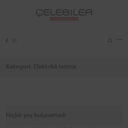
İçeriğe
atla
Çelebiler Mühendislik
Isıtma Soğutma Havalandırma
Kategori:
Elektrikli Isıtma
Hiçbir şey bulunamadı