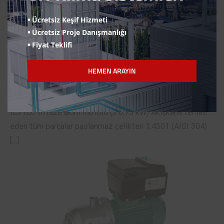
Ücretsiz Keşif Hizmeti
Ücretsiz Proje Danışmanlığı
Fiyat Teklifi
HEMEN ARAYIN
Wilo-Economy MHI
IE3 IEC trifaze akım motoru (≥ 0,75 kW) Akışkana temas
eden tüm parçalar paslanmaz çelikten 1.4301 (AISI 304)
[…]