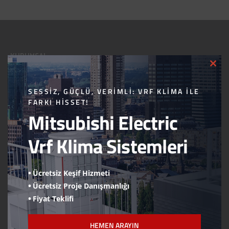
KURUMSAL
CLO
THI
Hakkımızda
MOD
SESSIZ, GÜÇLÜ, VERIMLI: VRF KLIMA ILE
Bizden Haberler
FARKI HISSET!
İnsan Kaynakları
Mitsubishi Electric
Logolarımız
Vrf Klima Sistemleri
Hesap Numaraları
Online Ödeme
Ücretsiz Keşif Hizmeti
Wilo Devreye Alma Formu
Ücretsiz Proje Danışmanlığı
Viessmann Devreye Alma Formu
Fiyat Teklifi
ÜRÜNLERİMİZ
HEMEN ARAYIN