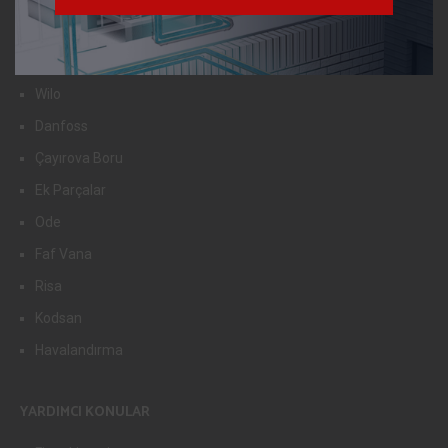
Mitsubishi Electric
Viessmann
Wilo
Danfoss
Çayırova Boru
Ek Parçalar
Ode
Faf Vana
Risa
Kodsan
Havalandırma
YARDIMCI KONULAR