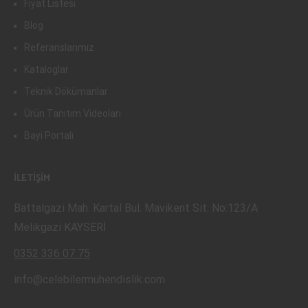
Fiyat Listesi
Blog
Referanslarımız
Kataloglar
Teknik Dökümanlar
Ürün Tanıtım Videoları
Bayi Portalı
İLETİŞİM
Battalgazi Mah. Kartal Bul. Mavikent Sit. No:123/A
Melikgazi KAYSERİ
0352 336 07 75
info@celebilermuhendislik.com