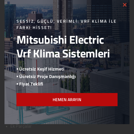
CLO
Logolarımız
THI
MOD
Hesap Numaraları
SESSIZ, GÜÇLÜ, VERIMLI: VRF KLIMA ILE
FARKI HISSET!
Online Ödeme
Mitsubishi Electric
Wilo Devreye Alma Formu
Vrf Klima Sistemleri
Viessmann Devreye Alma Formu
ÜRÜNLERİMİZ
Ücretsiz Keşif Hizmeti
Ücretsiz Proje Danışmanlığı
Mitsubishi Electric
Fiyat Teklifi
Viessmann
Wilo
HEMEN ARAYIN
Danfoss
Çayırova Boru
Ek Parçalar