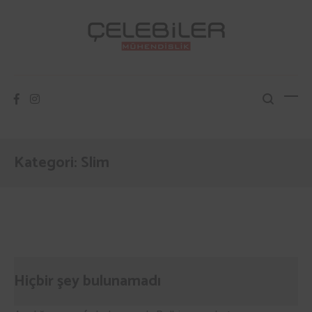
İçeriğe
atla
Çelebiler Mühendislik
Isıtma Soğutma Havalandırma
Kategori:
Slim
Hiçbir şey bulunamadı