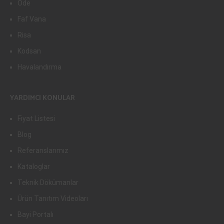
Ode
Faf Vana
Risa
Kodsan
Havalandırma
YARDIMCI KONULAR
Fiyat Listesi
Blog
Referanslarımız
Kataloglar
Teknik Dökümanlar
Ürün Tanıtım Videoları
Bayi Portalı