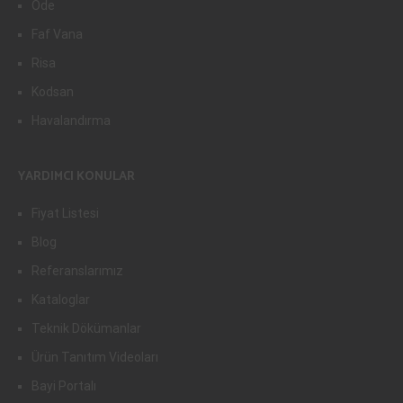
Ode
Faf Vana
Risa
Kodsan
Havalandırma
YARDIMCI KONULAR
Fiyat Listesi
Blog
Referanslarımız
Kataloglar
Teknik Dökümanlar
Ürün Tanıtım Videoları
Bayi Portalı