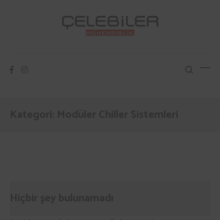
İçeriğe
atla
Çelebiler Mühendislik
Isıtma Soğutma Havalandırma
Kategori:
Modüler Chiller Sistemleri
Hiçbir şey bulunamadı