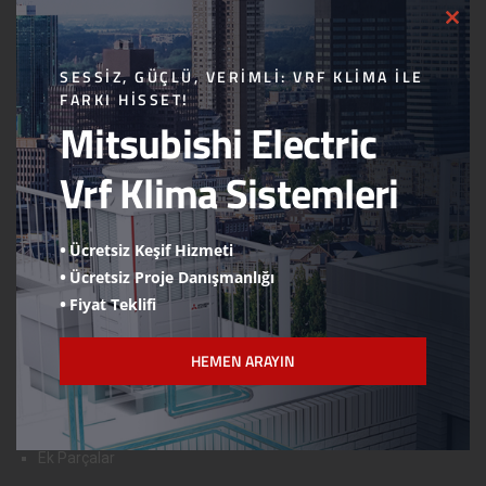
CLO
Logolarımız
THI
MOD
Hesap Numaraları
SESSIZ, GÜÇLÜ, VERIMLI: VRF KLIMA ILE
FARKI HISSET!
Online Ödeme
Mitsubishi Electric
Wilo Devreye Alma Formu
Vrf Klima Sistemleri
Viessmann Devreye Alma Formu
ÜRÜNLERİMİZ
Ücretsiz Keşif Hizmeti
Ücretsiz Proje Danışmanlığı
Mitsubishi Electric
Fiyat Teklifi
Viessmann
Wilo
HEMEN ARAYIN
Danfoss
Çayırova Boru
Ek Parçalar